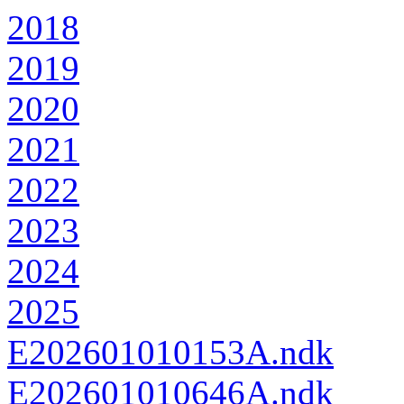
2018
2019
2020
2021
2022
2023
2024
2025
E202601010153A.ndk
E202601010646A.ndk